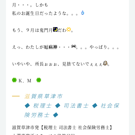
月・・・。しかも
私のお誕生日だったような。。。
もう、９月は鬼門月
だわ
。
えっ、わたしが
厄病神
・・・
。。。やっぱり。。。
いやいや、所長ぉぉぉ、見捨てないでぇぇぇ
。
Ｋ．Ｍ
滋賀県草津市
◆ 税理士 ◆ 司法書士 ◆ 社会保
険労務士 ◆
滋賀草津市発【税理士 司法書士 社会保険労務士】