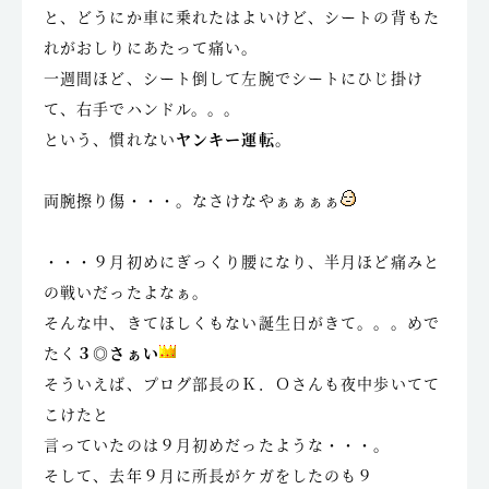
と、どうにか車に乗れたはよいけど、シートの背もた
れがおしりにあたって痛い。
一週間ほど、シート倒して左腕でシートにひじ掛け
て、右手でハンドル。。。
という、慣れない
ヤンキー運転
。
両腕擦り傷・・・。なさけなやぁぁぁぁ
・・・９月初めにぎっくり腰になり、半月ほど痛みと
の戦いだったよなぁ。
そんな中、きてほしくもない誕生日がきて。。。めで
たく
３◎さぁい
そういえば、プログ部長のＫ．Ｏさんも夜中歩いてて
こけたと
言っていたのは９月初めだったような・・・。
そして、去年９月に所長がケガをしたのも９