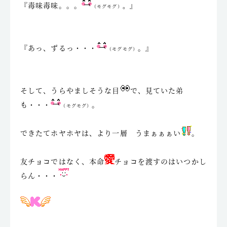
『毒味毒味。。。
。』
（モグモグ）
『あっ、ずるっ・・・
。』
（モグモグ）
そして、うらやましそうな目
で、見ていた弟
も・・・
。
（モグモグ）
できたてホヤホヤは、より一層 うまぁぁぁい
。
友チョコではなく、本命
チョコを渡すのはいつかし
らん・・・