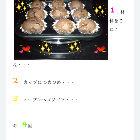
：材
料をこ
ねこ
ね・・・
：カップにつめつめ・・・
：オーブンへゴソゴソ・・・
を
回