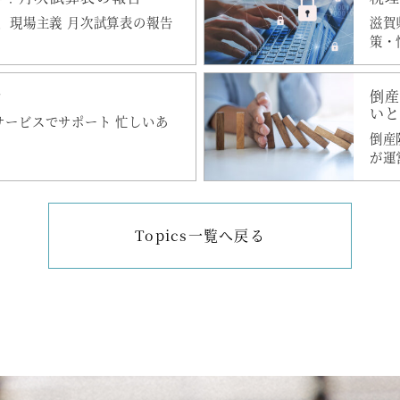
、現場主義 月次試算表の報告
滋賀
策・
き
倒産
い
サービスでサポート 忙しいあ
倒産
が運
Topics一覧へ戻る