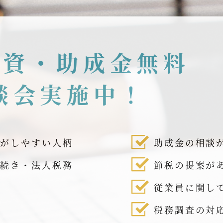
融資・助成金無料
談会実施中！
話がしやすい人柄
助成金の相談
手続き・法人税務
節税の提案が
従業員に関し
税務調査の対