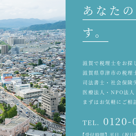
あなたの
す。
滋賀で税理士をお探
滋賀県草津市の税理
司法書士・社会保険
医療法人・NPO法
まずはお気軽にご相
0120-
TEL.
【受付時間】平日（祝日除