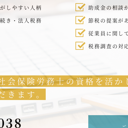
話がしやすい人柄
助成金の相談
手続き・法人税務
節税の提案が
従業員に関し
税務調査の対
社会保険労務士の資格を活か
だきます。
038
ご