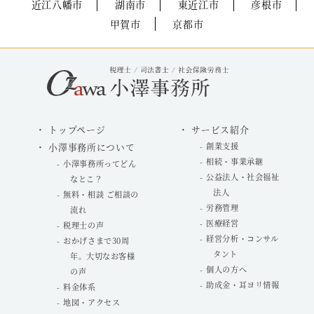
近江八幡市
湖南市
東近江市
彦根市
甲賀市
京都市
トップページ
サービス紹介
小澤事務所について
創業支援
相続・事業承継
小澤事務所ってどん
公益法人・社会福祉
なとこ？
法人
無料・相談 ご相談の
労務管理
流れ
医療経営
税理士の声
経営分析・コンサル
おかげさまで30周
タント
年。大切なお客様
個人の方へ
の声
助成金・耳ヨリ情報
料金体系
地図・アクセス