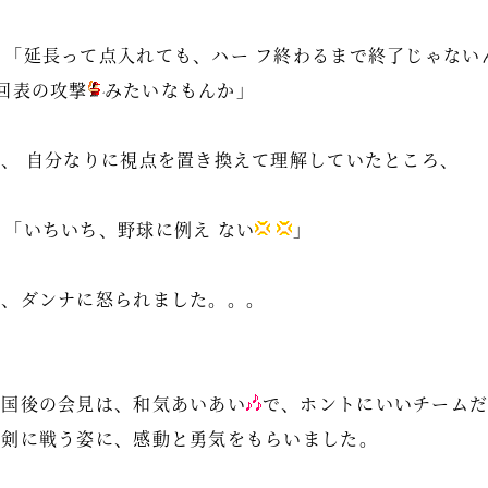
「延長って点入れても、ハー フ終わるまで終了じゃない
9回表の攻撃
みたいなもんか」
と、 自分なりに視点を置き換えて理解していたところ、
「いちいち、野球に例え ない
」
と、ダンナに怒られました。。。
帰国後の会見は、和気あいあい
で、ホントにいいチームだ
真剣に戦う姿に、感動と勇気をもらいました。