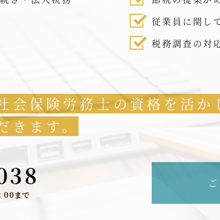
従業員に関し
税務調査の対
社会保険労務士の資格を活か
だきます。
038
ご
：00まで