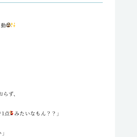
感動
おらず、
1点
みたいなもん？？」
い」