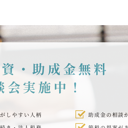
融資・助成金無料
談会実施中！
話がしやすい人柄
助成金の相談
手続き・法人税務
節税の提案が