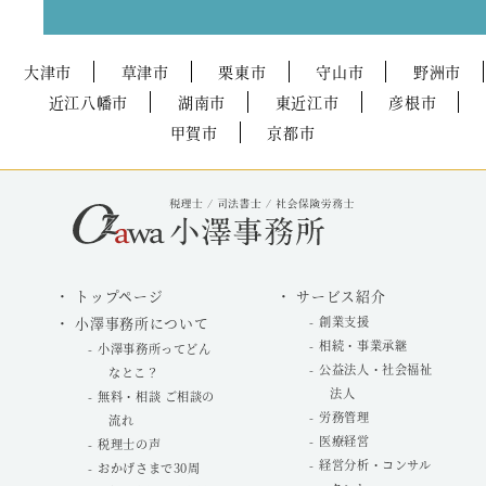
大津市
草津市
栗東市
守山市
野洲市
近江八幡市
湖南市
東近江市
彦根市
甲賀市
京都市
トップページ
サービス紹介
小澤事務所について
創業支援
相続・事業承継
小澤事務所ってどん
公益法人・社会福祉
なとこ？
法人
無料・相談 ご相談の
労務管理
流れ
医療経営
税理士の声
経営分析・コンサル
おかげさまで30周