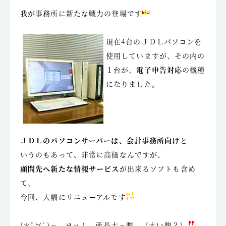
我が事務所に新たな戦力の登場です
現在4台のＪＤＬパソコンを
使用していますが、その内の
１台が、
電子申告対応
の機種
になりました。
ＪＤＬのパソコンサーバーは、会計事務所向け
と
いうのもあって、非常に高価なんですが、
顧問先へ新たな情報サービス
が出来るソフトも含め
て、
今回、大幅にリニューアルです
(＊ﾟ∀ﾟ)っ ヨッ！ 所長太っ腹 （太い腹？）