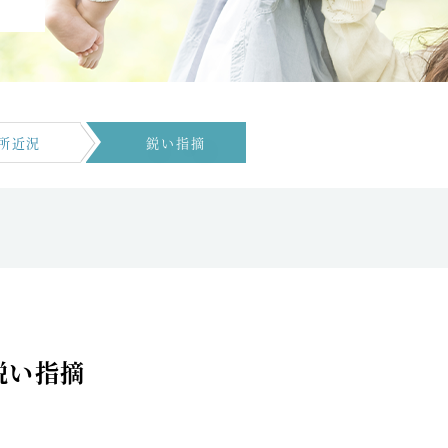
所近況
鋭い指摘
鋭い指摘