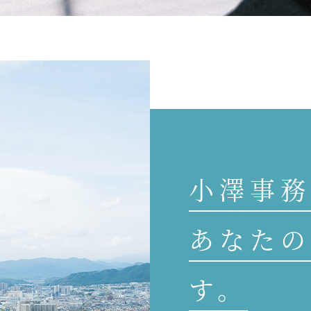
小澤事務
あなたの
す。