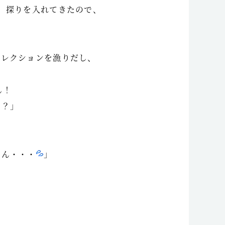
、探りを入れてきたので、
」
コレクションを漁りだし、
ん！
で？」
てん・・・
」