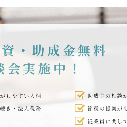
融資・助成金無料
談会実施中！
話がしやすい人柄
助成金の相談
手続き・法人税務
節税の提案が
従業員に関し