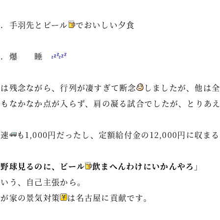
↓
４．手羽先とビール
でおいしい夕食
↓
５．爆 睡
１は残念ながら、行列が凄すぎて断念
しましたが、他は
３もなかなか点が入らず、肩の凝る試合でしたが、とりあ
高速
も1,000円だったし、定額給付金の12,000円に収
が
「野球見るのに、ビール
飲まへんわけにいかんやろ」
という、自己主張から。
我が家の景気対策
は名古屋に貢献です。