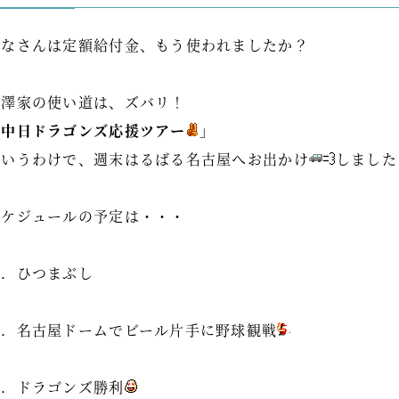
みなさんは定額給付金、もう使われましたか？
小澤家の使い道は、ズバリ！
「中日ドラゴンズ応援ツアー
」
というわけで、週末はるばる名古屋へお出かけ
しました
スケジュールの予定は・・・
１．ひつまぶし
↓
２．名古屋ドームでビール片手に野球観戦
↓
３．ドラゴンズ勝利