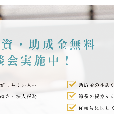
融資・助成金無料
談会実施中！
話がしやすい人柄
助成金の相談
手続き・法人税務
節税の提案が
従業員に関し