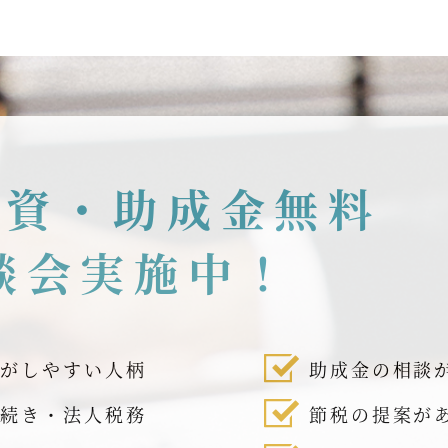
融資・助成金無料
談会実施中！
話がしやすい人柄
助成金の相談
手続き・法人税務
節税の提案が