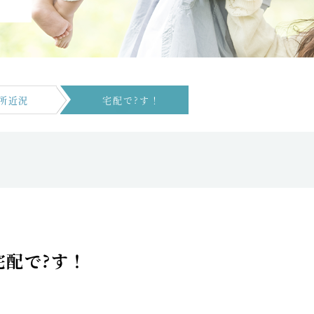
所近況
宅配で?す！
宅配で?す！