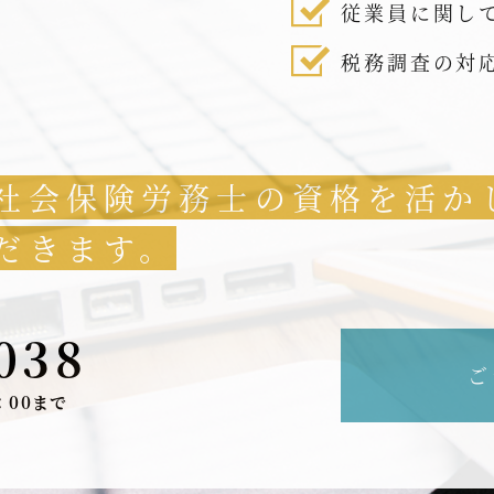
従業員に関し
税務調査の対
社会保険労務士の資格を活か
だきます。
038
ご
：00まで