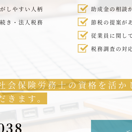
話がしやすい人柄
助成金の相談
手続き・法人税務
節税の提案が
従業員に関し
税務調査の対
社会保険労務士の資格を活か
だきます。
038