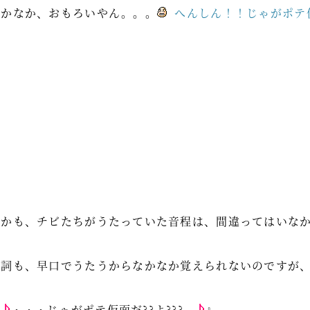
なかなか、おもろいやん。。。
へんしん！！じゃがポテ仮
しかも、チビたちがうたっていた音程は、間違ってはいな
歌詞も、早口でうたうからなかなか覚えられないのですが
『
・・・じゃがポテ仮面だ??よ???。
』