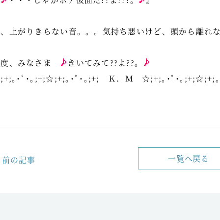
と、上がりきらない音。。。気持ち悪いけど、頭から離れ
一度、みなさま
きいてみて??よ??。
;+;｡･ﾟ･｡;+;☆;+;｡･ﾟ･｡;+; Ｋ．Ｍ ☆;+;｡･ﾟ･｡;+;☆;+;｡
一覧へ戻る
前の記事