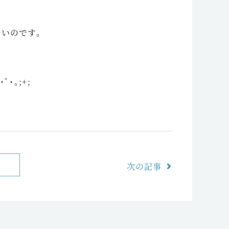
ないのです。
･ﾟ･｡;+;
次の記事