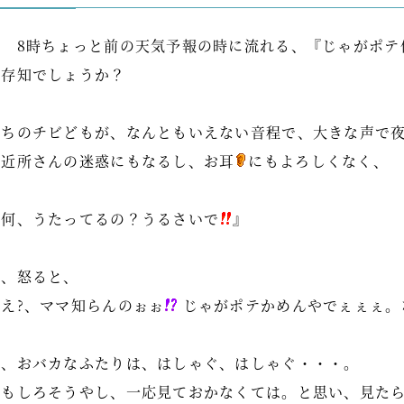
夜 8時ちょっと前の天気予報の時に流れる、『じゃがポテ
ご存知でしょうか？
うちのチビどもが、なんともいえない音程で、大きな声で
ご近所さんの迷惑にもなるし、お耳
にもよろしくなく、
『何、うたってるの？うるさいで
』
と、怒ると、
『え?、ママ知らんのぉぉ
じゃがポテかめんやでぇぇぇ。
と、おバカなふたりは、はしゃぐ、はしゃぐ・・・。
おもしろそうやし、一応見ておかなくては。と思い、見た