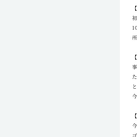
【
【
【