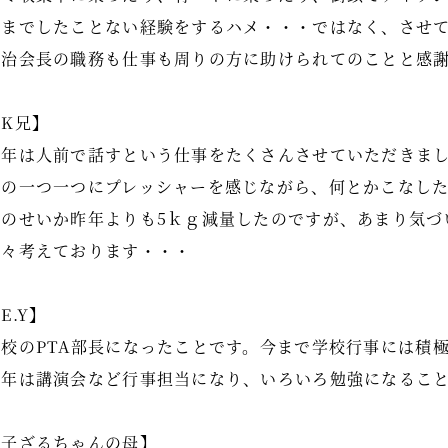
今までしたことない経験をするハメ・・・ではなく、させ
自治会長の職務も仕事も周りの方に助けられてのことと感
【K兄】
今年は人前で話すという仕事をたくさんさせていただきま
その一つ一つにプレッシャーを感じながら、何とかこなした
そのせいか昨年よりも5ｋｇ減量したのですが、あまり気づ
日々考えております・・・
E.Y】
学校のPTA部長になったことです。今まで学校行事には積
今年は講演会など行事担当になり、いろいろ勉強になること
【子ざるちゃんの母】