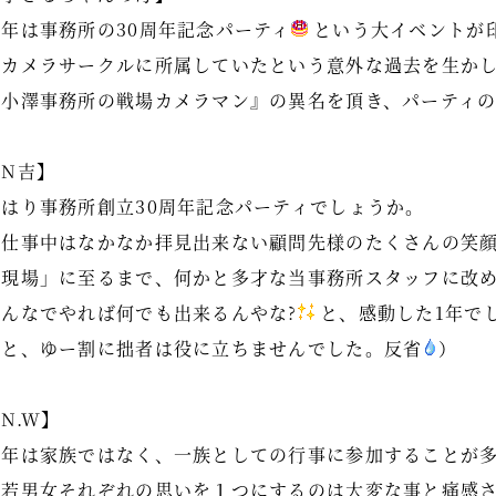
今年は事務所の30周年記念パーティ
という大イベントが
昔カメラサークルに所属していたという意外な過去を生か
『小澤事務所の戦場カメラマン』の異名を頂き、パーティ
【N吉】
やはり事務所創立30周年記念パーティでしょうか。
お仕事中はなかなか拝見出来ない顧問先様のたくさんの笑
「現場」に至るまで、何かと多才な当事務所スタッフに改
みんなでやれば何でも出来るんやな?
と、感動した1年で
（と、ゆー割に拙者は役に立ちませんでした。反省
）
N.W】
今年は家族ではなく、一族としての行事に参加することが
老若男女それぞれの思いを１つにするのは大変な事と痛感