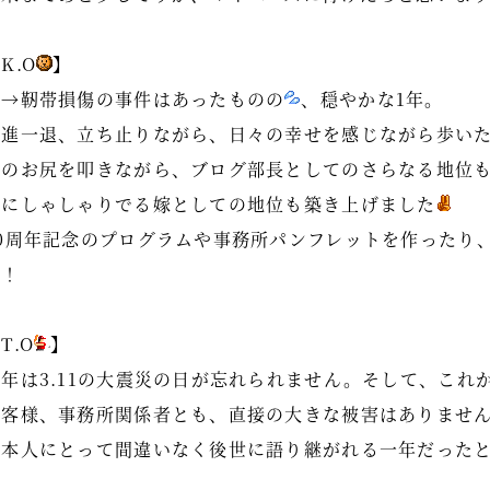
K.O
】
夫→靭帯損傷の事件はあったものの
、穏やかな1年。
一進一退、立ち止りながら、日々の幸せを感じながら歩い
皆のお尻を叩きながら、ブログ部長としてのさらなる地位も築
前にしゃしゃりでる嫁としての地位も築き上げました
30周年記念のプログラムや事務所パンフレットを作ったり
た！
T.O
】
今年は3.11の大震災の日が忘れられません。そして、これ
お客様、事務所関係者とも、直接の大きな被害はありませ
日本人にとって間違いなく後世に語り継がれる一年だった