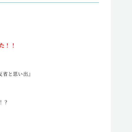
た！！
反省と思い出』
！？