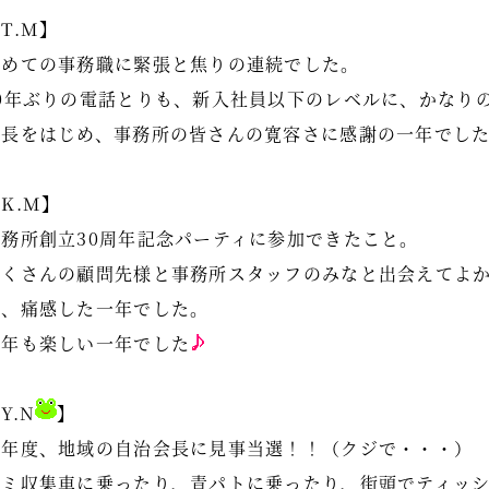
T.M】
初めての事務職に緊張と焦りの連続でした。
10年ぶりの電話とりも、新入社員以下のレベルに、かなり
所長をはじめ、事務所の皆さんの寛容さに感謝の一年でし
K.M】
事務所創立30周年記念パーティに参加できたこと。
たくさんの顧問先様と事務所スタッフのみなと出会えてよ
と、痛感した一年でした。
今年も楽しい一年でした
Y.N
】
今年度、地域の自治会長に見事当選！！（クジで・・・）
ゴミ収集車に乗ったり、青パトに乗ったり、街頭でティッ