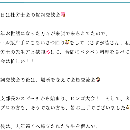
今日は社労士会の賀詞交歓会
昨年お世話になった方々が来賓で来られてたので、
ビール瓶片手にごあいさつ回り
をして（さすが皆さん、私
社労士の先生方と歓談
して、合間にパクパク料理を食べて
宴会は忙しい！！
賀詞交歓会の後は、場所を変えて会員交流会
各支部長のスピーチから始まり、ビンゴ大会！ そして、カラ
元プロの方も、そうでない方も、皆お上手でございました
最後は、去年遠くへ旅立たれた先生を偲んで、