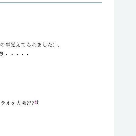
の事覚えてられました）、
・・・・・
オケ大会???