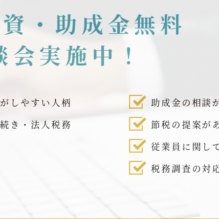
融資・助成金無料
談会実施中！
話がしやすい人柄
助成金の相談
手続き・法人税務
節税の提案が
従業員に関し
税務調査の対