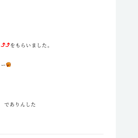
・
ー
をもらいました。
ーー
でありんした