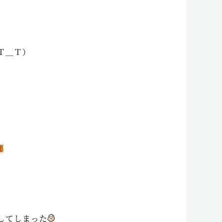
＿Ｔ）
てしまった