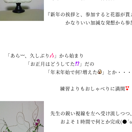
『新年の挨拶と、参加すると花器が貰
かなりいい加減な発想から参
「あら
、久しぶり
」から始まり
「お正月はどうしてた
」だの
「年末年始で何?増えた
」とか・・
練習よりもおしゃべりに満開
先生の鋭い視線を左へ受け流しつつ
およそ１時間で何とか完成(●´ω