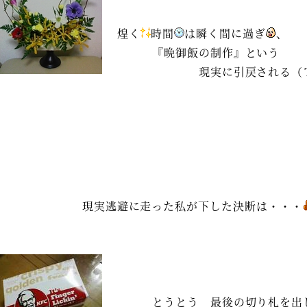
煌く
時間
は瞬く間に過ぎ
、
『晩御飯の制作』という
現実に引戻される（Ｔ
現実逃避に走った私が下した決断は・・・
とうとう 最後の切り札を出し