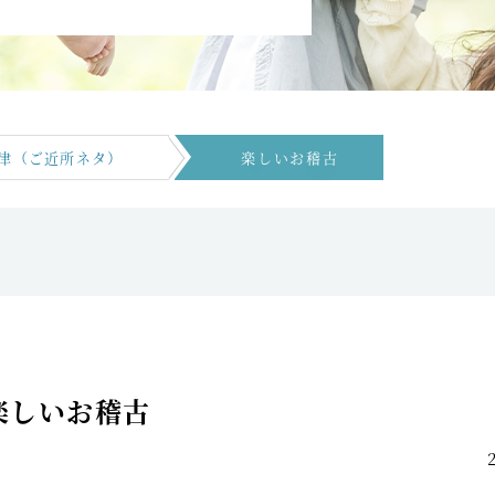
津（ご近所ネタ）
楽しいお稽古
楽しいお稽古