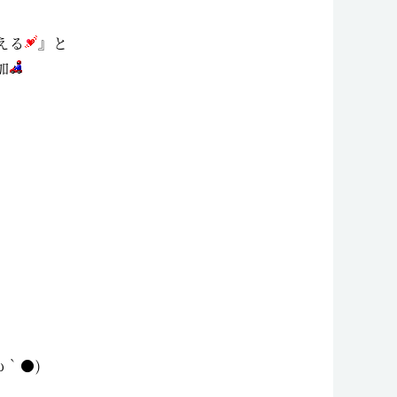
える
』と
加
・
、
｀●)