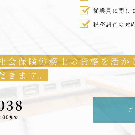
従業員に関し
税務調査の対
社会保険労務士の資格を活か
だきます。
038
ご
：00まで