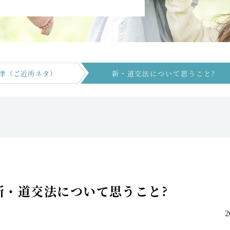
津（ご近所ネタ）
新・道交法について思うこと?
新・道交法について思うこと?
2