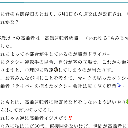
既に皆様も御存知のとおり、6月1日から道交法が改正され
これかな？
75歳以上の高齢者は「高齢運転者標識」（いわゆる“もみじ
ました。
これによって不都合が生じているのが職業ドライバー
特にタクシー運転手の場合、自分が客の立場で、これから乗
ありますと、心理的に敬遠
してしまうのが当たり前。
で、お客みんなが同じことを考えて、マークの貼ったタクシ
高齢者ドライバーを抱えたタクシー会社は泣く泣く廃業
・
もともとは、高齢運転者に幅寄せなどをしないよう思いやり
ん!!って言い切ってるし、
これじゃぁ逆に高齢者イジメだす
ちなみに私はまだ30代。直接関係ないけど、世間が高齢者