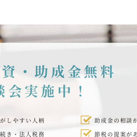
融資・助成金無料
談会実施中！
話がしやすい人柄
助成金の相談
手続き・法人税務
節税の提案が