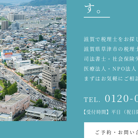
す。
滋賀で税理士をお探
滋賀県草津市の税理
司法書士・社会保険
医療法人・NPO法
まずはお気軽にご相
0120-
TEL.
【受付時間】平日（祝日除
ご予約・お問い