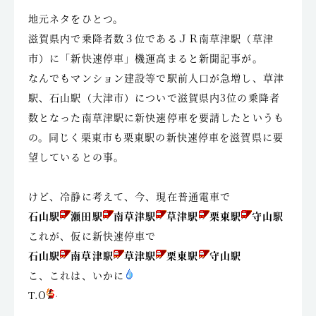
地元ネタをひとつ。
滋賀県内で乗降者数３位であるＪＲ南草津駅（草津
市）に「新快速停車」機運高まると新聞記事が。
なんでもマンション建設等で駅前人口が急増し、草津
駅、石山駅（大津市）についで滋賀県内3位の乗降者
数となった南草津駅に新快速停車を要請したというも
の。同じく栗東市も栗東駅の新快速停車を滋賀県に要
望しているとの事。
けど、冷静に考えて、今、現在普通電車で
石山駅
瀬田駅
南草津駅
草津駅
栗東駅
守山駅
これが、仮に新快速停車で
石山駅
南草津駅
草津駅
栗東駅
守山駅
こ、これは、いかに
T.O