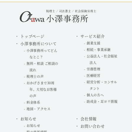
トップページ
サービス紹介
小澤事務所について
創業支援
相続・事業承継
小澤事務所ってどん
公益法人・社会福祉
なとこ？
法人
無料・相談 ご相談の
労務管理
流れ
医療経営
税理士の声
経営分析・コンサル
おかげさまで30周
タント
年。大切なお客様
個人の方へ
の声
助成金・耳ヨリ情報
料金体系
地図・アクセス
お知らせ
会社情報
お知らせ
お問い合わせ
税の最新情報