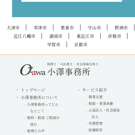
大津市
草津市
栗東市
守山市
野洲市
近江八幡市
湖南市
東近江市
彦根市
甲賀市
京都市
トップページ
サービス紹介
小澤事務所について
創業支援
相続・事業承継
小澤事務所ってどん
公益法人・社会福祉
なとこ？
法人
無料・相談 ご相談の
労務管理
流れ
医療経営
税理士の声