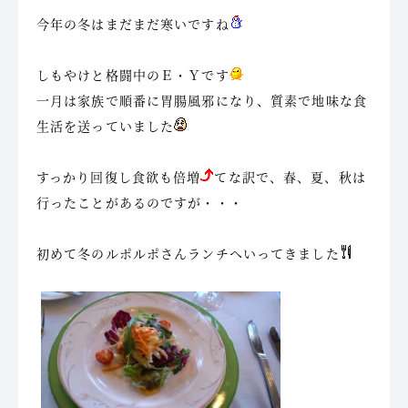
今年の冬はまだまだ寒いですね
しもやけと格闘中のＥ・Ｙです
一月は家族で順番に胃腸風邪になり、質素で地味な食
生活を送っていました
すっかり回復し食欲も倍増
てな訳で、春、夏、秋は
行ったことがあるのですが・・・
初めて冬のルポルポさんランチへいってきました