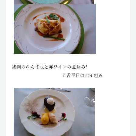
鶏肉のれんず豆と赤ワインの煮込み?
? 舌平目のパイ包み