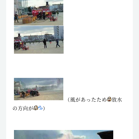
（風があったため
放水
の方向が
）