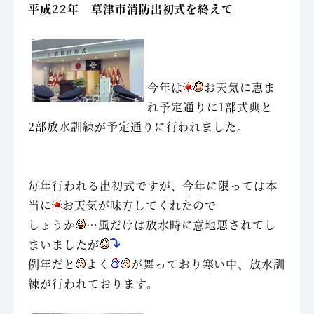
平成22年 草津市消防出初式を終えて
今年は
お天気に恵ま
れ予定通りに1部式典と
2部放水訓練が予定通りに行われました。
毎年行われる出初式ですが、今年に限っては本
当に
お天気が味方してくれたので
しょうか
…風だけは放水時に意地悪されてし
まいましたが
例年だと
よく
が舞っており寒い中、放水訓
練が行われております。