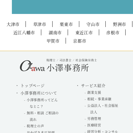
大津市
草津市
栗東市
守山市
野洲市
近江八幡市
湖南市
東近江市
彦根市
甲賀市
京都市
トップページ
サービス紹介
小澤事務所について
創業支援
相続・事業承継
小澤事務所ってどん
公益法人・社会福祉
なとこ？
法人
無料・相談 ご相談の
労務管理
流れ
医療経営
税理士の声
経営分析・コンサル
おかげさまで30周