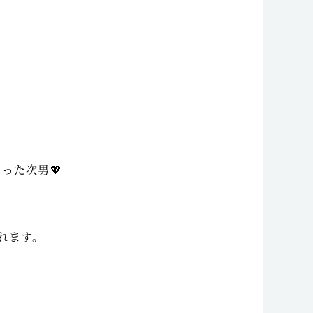
、
った次男💖
れます。