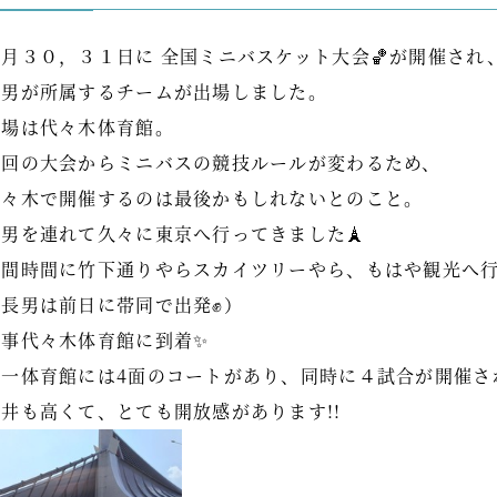
３月３０，３１日に 全国ミニバスケット大会🏀が開催され
長男が所属するチームが出場しました。
会場は代々木体育館。
次回の大会からミニバスの競技ルールが変わるため、
代々木で開催するのは最後かもしれないとのこと。
次男を連れて久々に東京へ行ってきました🗼
隙間時間に竹下通りやらスカイツリーやら、もはや観光へ行
（長男は前日に帯同で出発✊）
無事代々木体育館に到着✨
第一体育館には4面のコートがあり、同時に４試合が開催さ
天井も高くて、とても開放感があります!!