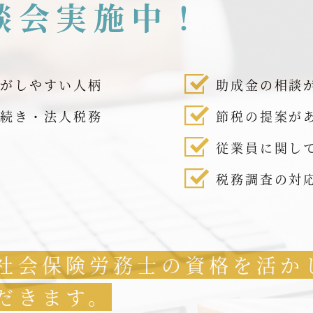
談会実施中！
話がしやすい人柄
助成金の相談
手続き・法人税務
節税の提案が
従業員に関し
税務調査の対
社会保険労務士の資格を活か
だきます。