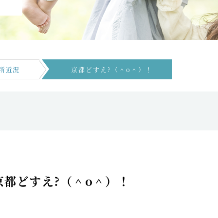
所近況
京都どすえ?（＾o＾）！
京都どすえ?（＾o＾）！