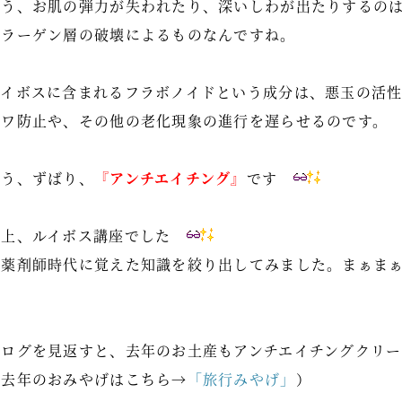
そう、お肌の弾力が失われたり、深いしわが出たりするの
コラーゲン層の破壊によるものなんですね。
ルイボスに含まれるフラボノイドという成分は、悪玉の活
シワ防止や、その他の老化現象の進行を遅らせるのです。
そう、ずばり、
『アンチエイチング』
です
以上、ルイボス講座でした
（薬剤師時代に覚えた知識を絞り出してみました。まぁま
ブログを見返すと、去年のお土産もアンチエイチングクリー
（去年のおみやげはこちら→
「旅行みやげ」
）