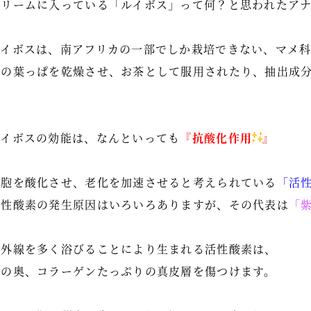
クリームに入っている「ルイボス」って何？と思われたア
ルイボスは、南アフリカの一部でしか栽培できない、マメ
その葉っぱを乾燥させ、お茶として服用されたり、抽出成
ルイボスの効能は、なんといっても
『抗酸化作用
』
細胞を酸化させ、老化を加速させると考えられている
「活
活性酸素の発生原因はいろいろありますが、その代表は
「
紫外線を多く浴びることにより生まれる活性酸素は、
肌の奥、コラーゲンたっぷりの真皮層を傷つけます。