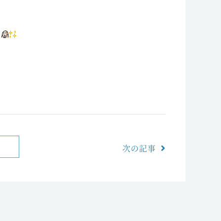
う
次の記事