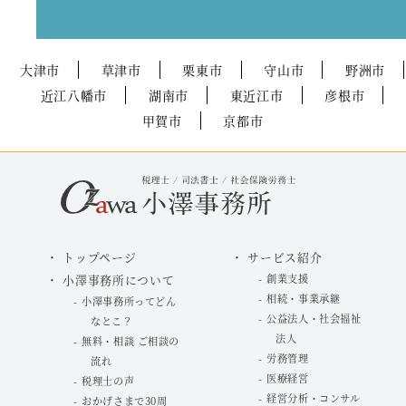
大津市
草津市
栗東市
守山市
野洲市
近江八幡市
湖南市
東近江市
彦根市
甲賀市
京都市
トップページ
サービス紹介
小澤事務所について
創業支援
相続・事業承継
小澤事務所ってどん
公益法人・社会福祉
なとこ？
法人
無料・相談 ご相談の
労務管理
流れ
医療経営
税理士の声
経営分析・コンサル
おかげさまで30周