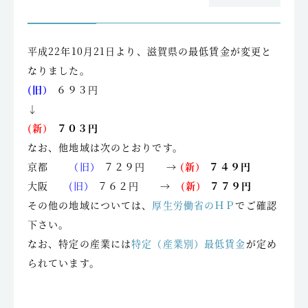
平成22年10月21日より、滋賀県の最低賃金が変更と
なりました。
(旧）
６９３円
↓
(新）
７０３円
なお、他地域は次のとおりです。
京都
（旧）
７２９円 →
(新）
７４９円
大阪
(旧）
７６２円 →
(新）
７７９円
その他の地域については、
厚生労働省のＨＰ
でご確認
下さい。
なお、特定の産業には
特定（産業別）最低賃金
が定め
られています。