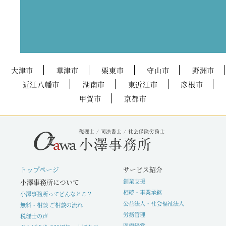
大津市
草津市
栗東市
守山市
野洲市
近江八幡市
湖南市
東近江市
彦根市
甲賀市
京都市
トップページ
サービス紹介
小澤事務所について
創業支援
相続・事業承継
小澤事務所ってどんなとこ？
公益法人・社会福祉法人
無料・相談 ご相談の流れ
労務管理
税理士の声
医療経営