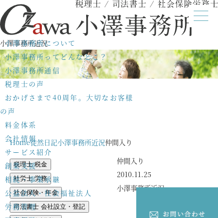
小澤事務所近況
小澤事務所について
小澤事務所ってどんなとこ？
小澤事務所通信
税理士の声
おかげさまで40周年。大切なお客様
の声
料金体系
会社情報
Home
徒然日記
小澤事務所近況
仲間入り
サービス紹介
仲間入り
創業支援
税理士 税金
2010.11.25
相続・事業承継
社労士 労務
小澤事務所近況
公益法人・社会福祉法人
社会保険・年金
労務管理
司法書士 会社設立・登記