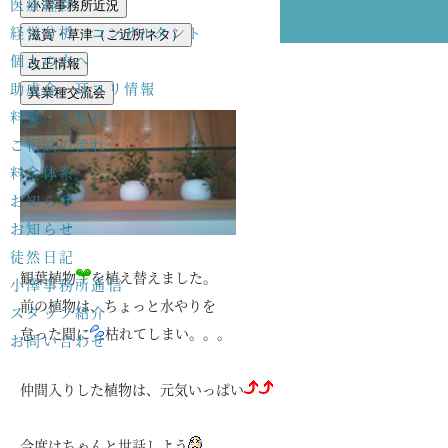
医療経営
小澤事務所近況
経営分析・コンサルタント
滋賀・草津（ご近所ネタ）
個人の方へ
改正情報
助成金・耳ヨリ情報
異業種交流会
料金・ご相談
ご相談の流れ
料金体系
お知らせ
お知らせ
徒然日記
観葉植物
を植え替えました。
小澤事務所通信
前の植物は、ちょっと水やりを
スタッフ紹介
怠った間に
枯れてしまい。。。
お問い合わせ
仲間入りした植物は、元気いっぱい
今度はちゃんと世話しよう