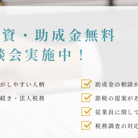
融資・助成金無料
談会実施中！
話がしやすい人柄
助成金の相談
手続き・法人税務
節税の提案が
従業員に関し
税務調査の対