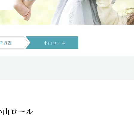
所近況
小山ロール
小山ロール