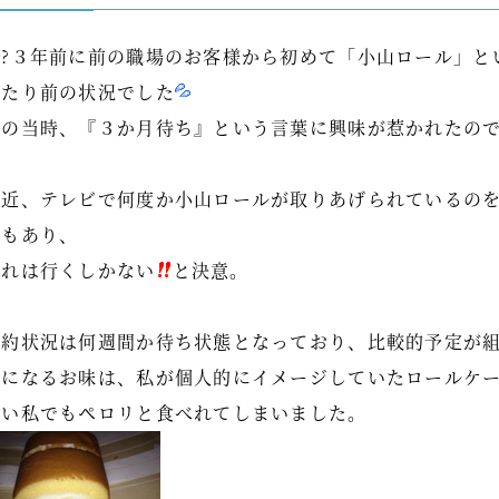
２?３年前に前の職場のお客様から初めて「小山ロール」と
当たり前の状況でした
その当時、『３か月待ち』という言葉に興味が惹かれたの
最近、テレビで何度か小山ロールが取りあげられているの
ともあり、
これは行くしかない
と決意。
予約状況は何週間か待ち状態となっており、比較的予定が
気になるお味は、私が個人的にイメージしていたロールケ
ない私でもペロリと食べれてしまいました。