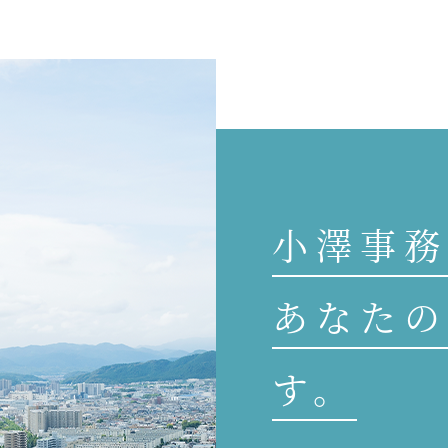
小澤事務
あなたの
す。