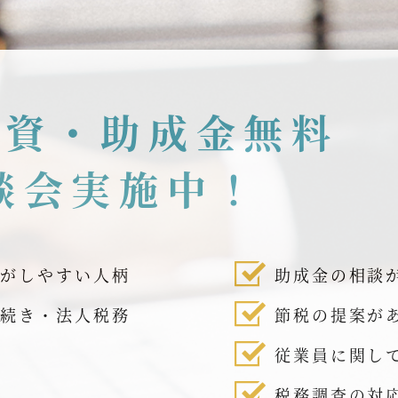
融資・助成金無料
談会実施中！
話がしやすい人柄
助成金の相談
手続き・法人税務
節税の提案が
従業員に関し
税務調査の対