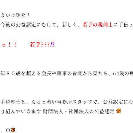
いよいよ紹介！
「今後の公益認定にむけて、新しく、
若手の税理士
に手伝
えっ！！ 若手???
御年８０歳を超える会長や理事の皆様から見たら、64歳の
若手税理士と、もっと若い事務所スタッフで、公益認定に
取り組んでいきます 財団法人・社団法人の公益認定
Ｋ．Ｏ