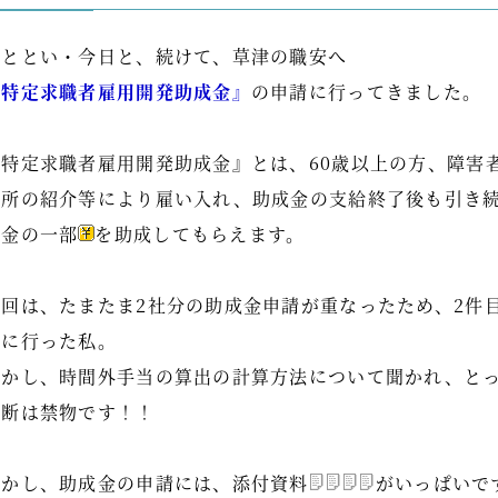
おととい・今日と、続けて、草津の職安へ
『特定求職者雇用開発助成金』
の申請に行ってきました。
『特定求職者雇用開発助成金』とは、60歳以上の方、障害
定所の紹介等により雇い入れ、助成金の支給終了後も引き
賃金の一部
を助成してもらえます。
今回は、たまたま2社分の助成金申請が重なったため、2件
出に行った私。
しかし、時間外手当の算出の計算方法について聞かれ、と
油断は禁物です！！
しかし、助成金の申請には、添付資料
がいっぱいで