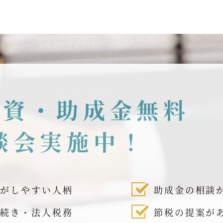
融資・助成金無料
談会実施中！
話がしやすい人柄
助成金の相談
手続き・法人税務
節税の提案が