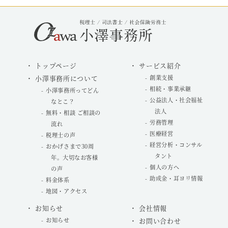
トップページ
サービス紹介
小澤事務所について
創業支援
相続・事業承継
小澤事務所ってどん
公益法人・社会福祉
なとこ？
法人
無料・相談 ご相談の
労務管理
流れ
医療経営
税理士の声
経営分析・コンサル
おかげさまで30周
タント
年。大切なお客様
個人の方へ
の声
助成金・耳ヨリ情報
料金体系
地図・アクセス
お知らせ
会社情報
お知らせ
お問い合わせ