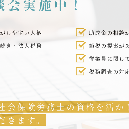
談会実施中！
話がしやすい人柄
助成金の相談
手続き・法人税務
節税の提案が
従業員に関し
税務調査の対
社会保険労務士の資格を活か
だきます。