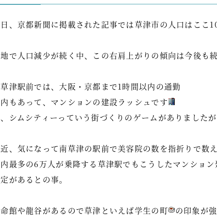
先日、京都新聞に掲載された記事では草津市の人口はここ10
各地で人口減少が続く中、この右肩上がりの傾向は今後も
南草津駅前では、大阪・京都まで1時間以内の通勤
圏内もあって、マンションの建設ラッシュです
昔、シムシティーっていう街づくりのゲームがありましたが
最近、気になって南草津の駅前で美容院の数を指折りで数
県内最多の6万人が乗降する草津駅でもこうしたマンション
予定があるとの事。
立命館や龍谷があるので草津といえば学生の町
の印象が