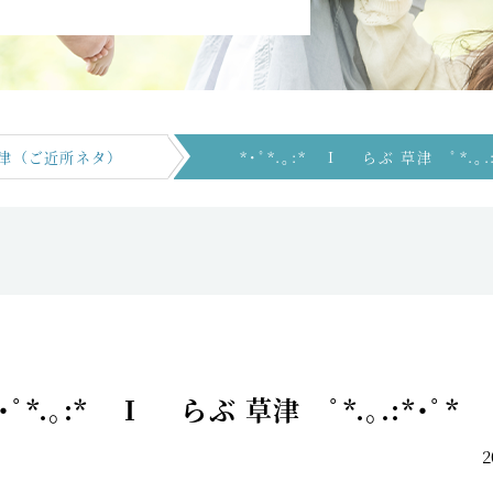
津（ご近所ネタ）
*･ﾟ*.｡:* Ｉ らぶ 草津 ﾟ*.｡.:
*･ﾟ*.｡:* Ｉ らぶ 草津 ﾟ*.｡.:*･ﾟ*
2