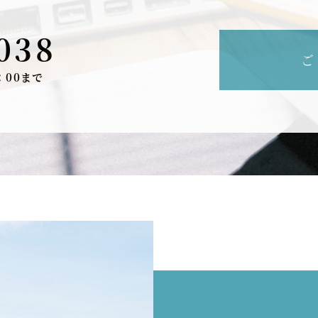
038
ご
：00まで