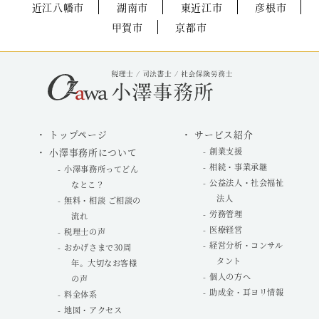
近江八幡市
湖南市
東近江市
彦根市
甲賀市
京都市
トップページ
サービス紹介
小澤事務所について
創業支援
相続・事業承継
小澤事務所ってどん
公益法人・社会福祉
なとこ？
法人
無料・相談 ご相談の
労務管理
流れ
医療経営
税理士の声
経営分析・コンサル
おかげさまで30周
タント
年。大切なお客様
個人の方へ
の声
助成金・耳ヨリ情報
料金体系
地図・アクセス