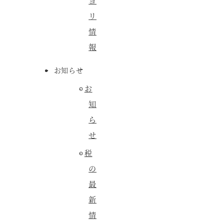
ヨ
リ
情
報
お知らせ
お
知
ら
せ
税
の
最
新
情