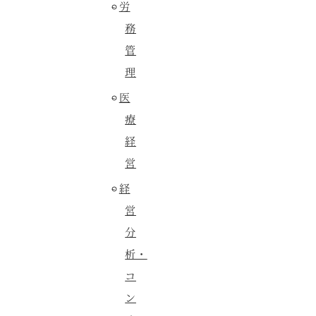
労
務
管
理
医
療
経
営
経
営
分
析・
コ
ン