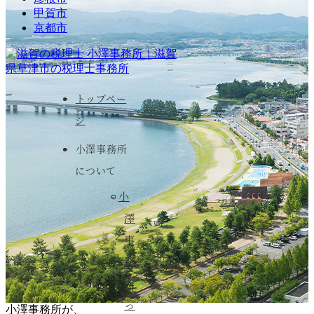
甲賀市
京都市
トップペー
ジ
小澤事務所
について
小
澤
事
務
所
っ
小澤事務所が、