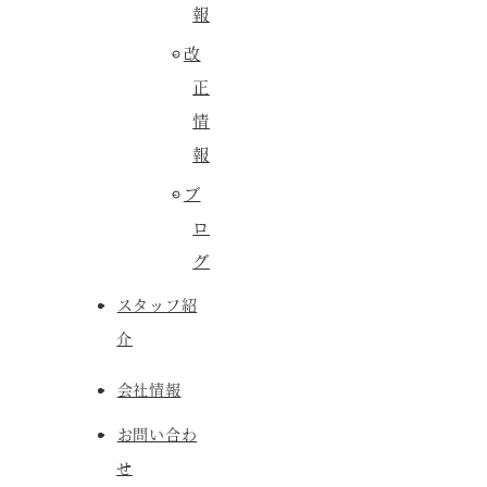
報
改
正
情
報
ブ
ロ
グ
スタッフ紹
介
会社情報
お問い合わ
せ