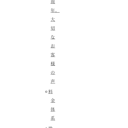
周
年。
大
切
な
お
客
様
の
声
料
金
体
系