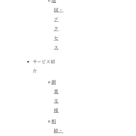
地
図・
ア
ク
セ
ス
サービス紹
介
創
業
支
援
相
続・