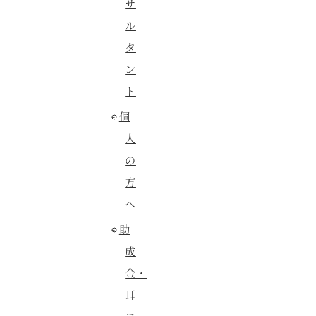
サ
ル
タ
ン
ト
個
人
の
方
へ
助
成
金・
耳