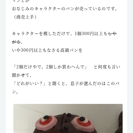
マンとか
おなじみのキャラクターのパンが売っているのです。
（商売上手）
キャラクターを模しただけで、1個300円以上も
しや
がる
、
いや300円以上もなさる高級パンを
「2個だけやで。2個しか買わへんで」 と何度も言い
聞かせて、
「どれがいい？」と聞くと、息子が選んだのはこのパ
ン。