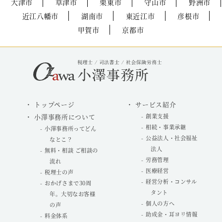
大津市
草津市
栗東市
守山市
野洲市
近江八幡市
湖南市
東近江市
彦根市
甲賀市
京都市
トップページ
サービス紹介
小澤事務所について
創業支援
相続・事業承継
小澤事務所ってどん
公益法人・社会福祉
なとこ？
法人
無料・相談 ご相談の
労務管理
流れ
医療経営
税理士の声
経営分析・コンサル
おかげさまで30周
タント
年。大切なお客様
個人の方へ
の声
助成金・耳ヨリ情報
料金体系