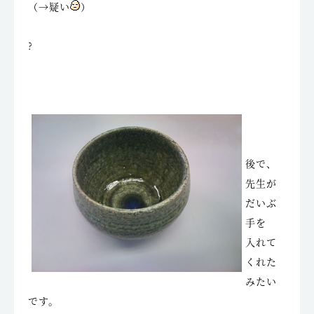
（→疑い
）
?
後で、
先生が
だいぶ
手を
入れて
くれた
みたい
です。