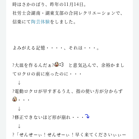
時はさかのぼり、昨年の11月14日。
社労士会湖南・湖東支部の合同レクリエーションで、
信楽にて
陶芸体験
をしました。
よみがえる記憶・・・・、それは・・・。
?大皿を作るんだぁ?
と意気込んで、余裕かまし
てロクロの前に座ったのに・・・
↓
?電動ロクロが早すぎるうえ、指の使い方が分からず
・・・
↓
?修正できないほど形が崩れ・・・
↓
?「せんせーぃ！せんせーぃ！早く来てくださいぃぃー