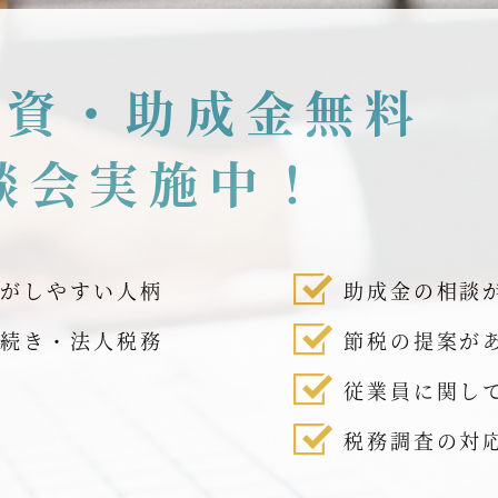
融資・助成金無料
談会実施中！
話がしやすい人柄
助成金の相談
手続き・法人税務
節税の提案が
従業員に関し
税務調査の対