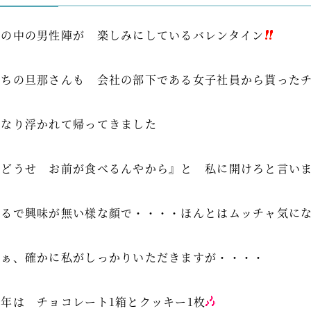
世の中の男性陣が 楽しみにしているバレンタイン
うちの旦那さんも 会社の部下である女子社員から貰った
かなり浮かれて帰ってきました
『どうせ お前が食べるんやから』と 私に開けろと言い
まるで興味が無い様な顔で・・・・ほんとはムッチャ気に
まぁ、確かに私がしっかりいただきますが・・・・
今年は チョコレート1箱とクッキー1枚