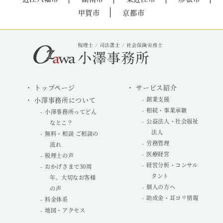
甲賀市
京都市
トップページ
サービス紹介
小澤事務所について
創業支援
相続・事業承継
小澤事務所ってどん
公益法人・社会福祉
なとこ？
法人
無料・相談 ご相談の
労務管理
流れ
医療経営
税理士の声
経営分析・コンサル
おかげさまで30周
タント
年。大切なお客様
個人の方へ
の声
助成金・耳ヨリ情報
料金体系
地図・アクセス