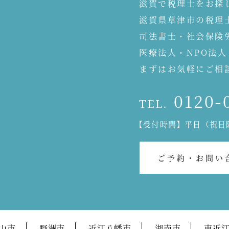
滋賀で税理士をお探
滋賀県草津市の税理
司法書士・社会保険
医療法人・NPO法
まずはお気軽にご相
0120-
TEL.
【受付時間】平日（祝日除
ご予約・お問い
山市
野洲市
近江八幡市
湖南市
東近