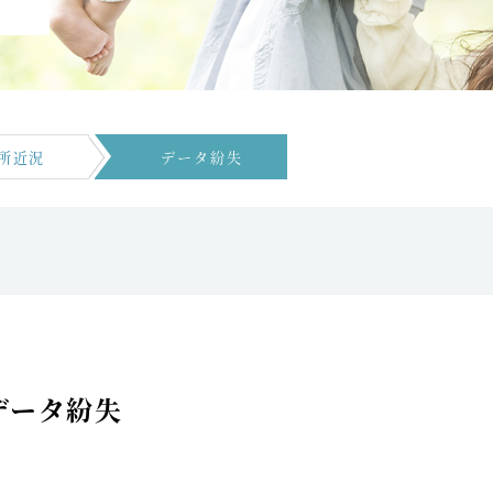
所近況
データ紛失
データ紛失