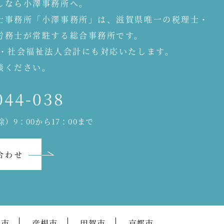
しなら小澤事務所へ。
士事務所「小澤事務所」は、滋賀県唯一の税理士・
労務士が常駐する総合事務所です。
人・社会福祉法人会計にも対応いたします。
談ください。
044-038
）9：00から17：00まで
合わせ
江市
彦根市
甲賀市
京都市