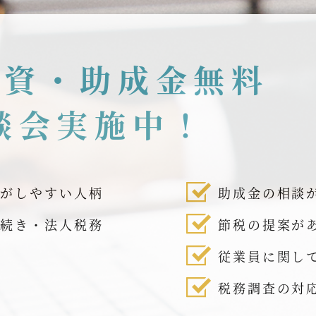
融資・助成金無料
談会実施中！
話がしやすい人柄
助成金の相談
手続き・法人税務
節税の提案が
従業員に関し
税務調査の対