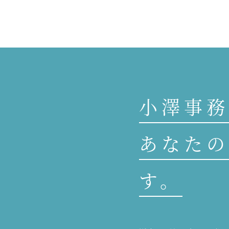
小澤事務
あなたの
す。