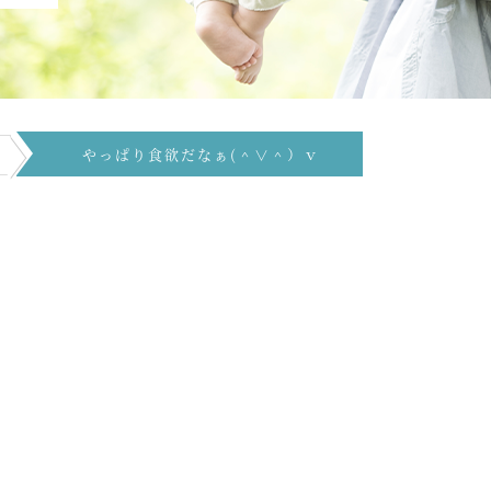
やっぱり食欲だなぁ(＾∨＾）ｖ