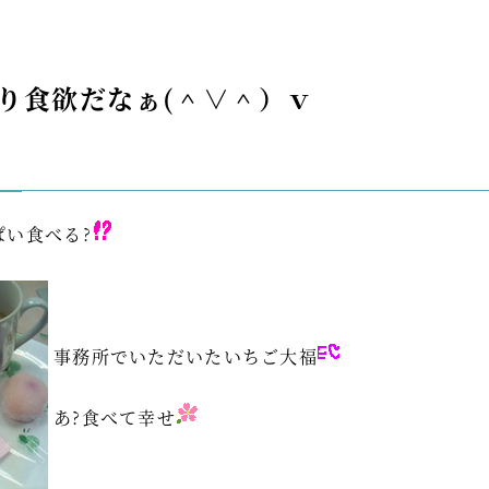
り食欲だなぁ(＾∨＾）ｖ
ぱい食べる?
事務所でいただいたいちご大福
あ?食べて幸せ