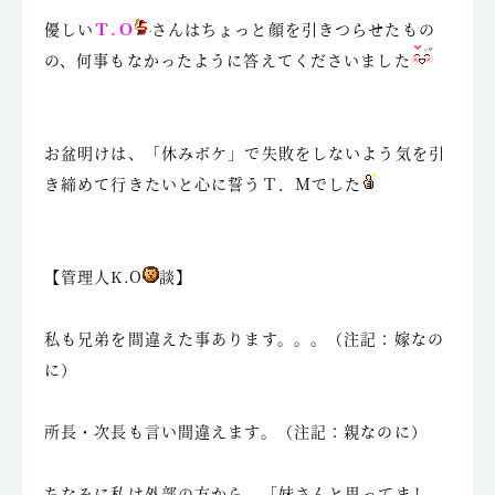
優しい
Ｔ.Ｏ
さん
はちょっと顔を引きつらせたもの
の、何事もなかったように答えてくださいました
お盆明けは、「休みボケ」で失敗をしないよう気を引
き締めて行きたいと心に誓うＴ．Ｍでした
【管理人K.O
談】
私も兄弟を間違えた事あります。。。（注記：嫁なの
に）
所長・次長も言い間違えます。（注記：親なのに）
ちなみに私は外部の方から、「妹さんと思ってまし