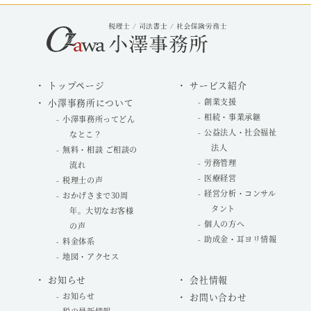
トップページ
サービス紹介
小澤事務所について
創業支援
相続・事業承継
小澤事務所ってどん
公益法人・社会福祉
なとこ？
法人
無料・相談 ご相談の
労務管理
流れ
医療経営
税理士の声
経営分析・コンサル
おかげさまで30周
タント
年。大切なお客様
個人の方へ
の声
助成金・耳ヨリ情報
料金体系
地図・アクセス
お知らせ
会社情報
お知らせ
お問い合わせ
税の最新情報