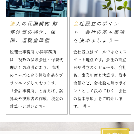
法人の保険契約 財
会社設立のポイン
務体質の強化、保
ト 会社の基本事項
障、退職金準備
を決めましょうー
税理士事務所 小澤事務所
会社設立はゴールではなくス
は、複数の保険会社・保険代
タート地点です。会社の設立
理店との取引があり、 御社
日や設立スケジュール、会社
のニーズに合う保険商品をプ
名、事業年度と決算期、資本
ランニングしております。
金額など、会社設立時のポイ
「会計事務所」と言えば、試
ントとして決めておく「会社
算表や決算書の作成、税金の
の基本事項」をご紹介しま
計算…と思いがち…
す。 設…