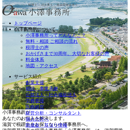
トップページ
小澤事務所について
小澤事務所ってどんなとこ？
無料・相談 ご相談の流れ
税理士の声
おかげさまで30周年。大切なお客様の声
料金体系
地図・アクセス
サービス紹介
創業支援
相続・事業承継
公益法人・社会福祉法人
労務管理
医療経営
小澤事務所が、
経営分析・コンサルタント
あなたのお悩みを解決します。
個人の方へ
滋賀で税理士をお探しなら小澤事務所へ。
助成金・耳ヨリ情報