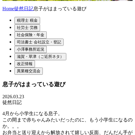
Home
徒然日記
息子がはまっている遊び
税理士 税金
社労士 労務
社会保険・年金
司法書士 会社設立・登記
小澤事務所近況
滋賀・草津（ご近所ネタ）
改正情報
異業種交流会
息子がはまっている遊び
2026.03.23
徒然日記
4月から小学生になる息子。
この間まで赤ちゃんみたいだったのに、もう小学生になるの
か。。。
お弁当と送り迎えから解放されて嬉しい反面、だんだん手が